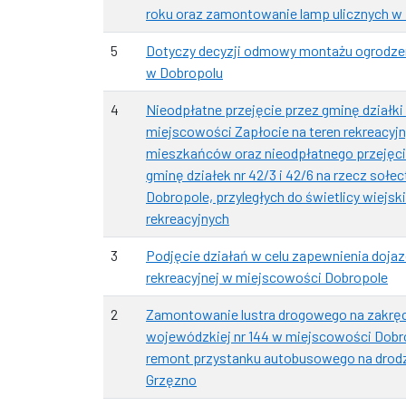
roku oraz zamontowanie lamp ulicznych w
5
Dotyczy decyzji odmowy montażu ogrodzen
w Dobropolu
4
Nieodpłatne przejęcie przez gminę działki
miejscowości Zapłocie na teren rekreacyjn
mieszkańców oraz nieodpłatnego przejęci
gminę działek nr 42/3 i 42/6 na rzecz sołe
Dobropole, przyległych do świetlicy wiejski
rekreacyjnych
3
Podjęcie działań w celu zapewnienia dojaz
rekreacyjnej w miejscowości Dobropole
2
Zamontowanie lustra drogowego na zakręc
wojewódzkiej nr 144 w miejscowości Dobr
remont przystanku autobusowego na drod
Grzęzno