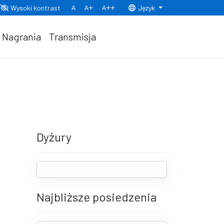
Wysoki kontrast
Język
Normalny rozmiar czcionki
Rozmiar czcionki 150%
Rozmiar czcionki 200%
Nagrania
Transmisja
Dyżury
Najbliższe posiedzenia