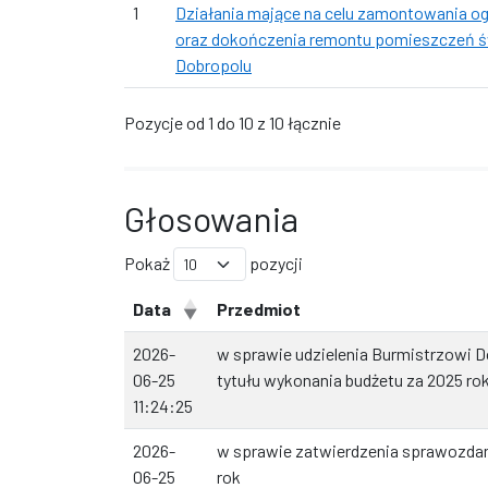
1
Działania mające na celu zamontowania o
oraz dokończenia remontu pomieszczeń św
Dobropolu
Pozycje od 1 do 10 z 10 łącznie
Głosowania
Pokaż
pozycji
Data
Przedmiot
2026-
w sprawie udzielenia Burmistrzowi D
06-25
tytułu wykonania budżetu za 2025 ro
11:24:25
2026-
w sprawie zatwierdzenia sprawozda
06-25
rok