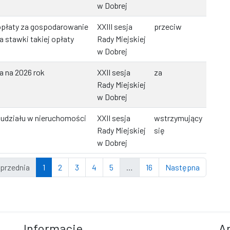
w Dobrej
opłaty za gospodarowanie
XXIII sesja
przeciw
 stawki takiej opłaty
Rady Miejskiej
w Dobrej
a na 2026 rok
XXII sesja
za
Rady Miejskiej
w Dobrej
 udziału w nieruchomości
XXII sesja
wstrzymujący
Rady Miejskiej
się
w Dobrej
przednia
1
2
3
4
5
…
16
Następna
Informacje
A