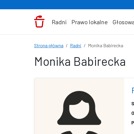
Przejdź do treści
Radni
Prawo lokalne
Głosowa
Strona główna
Radni
Monika Babirecka
Monika Babirecka
S
O
P