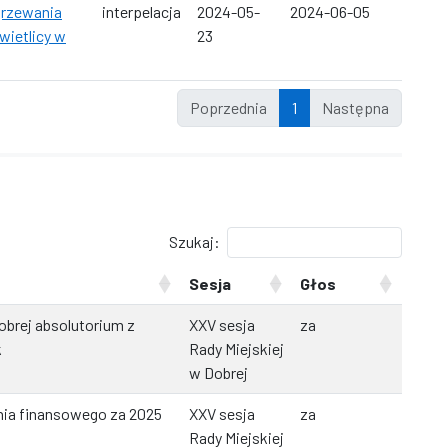
grzewania
interpelacja
2024-05-
2024-06-05
ietlicy w
23
Poprzednia
1
Następna
Szukaj:
Sesja
Głos
obrej absolutorium z
XXV sesja
za
k
Rady Miejskiej
w Dobrej
nia finansowego za 2025
XXV sesja
za
Rady Miejskiej