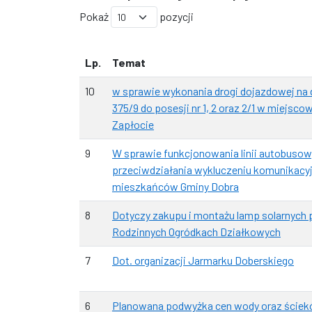
Pokaż
pozycji
Lp.
Temat
10
w sprawie wykonania drogi dojazdowej na 
375/9 do posesji nr 1, 2 oraz 2/1 w miejsco
Zapłocie
9
W sprawie funkcjonowania linii autobusow
przeciwdziałania wykluczeniu komunikac
mieszkańców Gminy Dobra
8
Dotyczy zakupu i montażu lamp solarnych 
Rodzinnych Ogródkach Działkowych
7
Dot. organizacji Jarmarku Doberskiego
6
Planowana podwyżka cen wody oraz ście